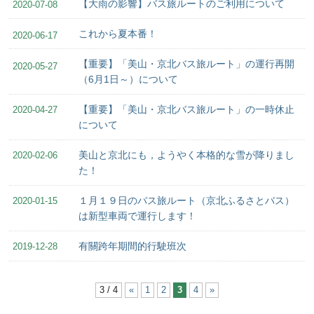
【大雨の影響】バス旅ルートのご利用について
2020-07-08
これから夏本番！
2020-06-17
【重要】「美山・京北バス旅ルート」の運行再開
2020-05-27
（6月1日～）について
【重要】「美山・京北バス旅ルート」の一時休止
2020-04-27
について
美山と京北にも，ようやく本格的な雪が降りまし
2020-02-06
た！
１月１９日のバス旅ルート（京北ふるさとバス）
2020-01-15
は新型車両で運行します！
有關跨年期間的行駛班次
2019-12-28
3 / 4
«
1
2
3
4
»